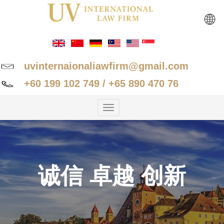
🌐
uvinternaionaliawfirm@gmail.com
+60 199 102 749 / +65 890 470 76
Toggle
navigation
诚信 卓越 创新